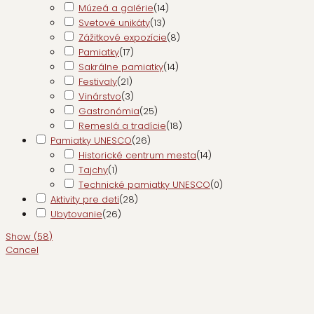
Múzeá a galérie
(
14
)
Svetové unikáty
(
13
)
Zážitkové expozície
(
8
)
Pamiatky
(
17
)
Sakrálne pamiatky
(
14
)
Festivaly
(
21
)
Vinárstvo
(
3
)
Gastronómia
(
25
)
Remeslá a tradície
(
18
)
Pamiatky UNESCO
(
26
)
Historické centrum mesta
(
14
)
Tajchy
(
1
)
Technické pamiatky UNESCO
(
0
)
Aktivity pre deti
(
28
)
Ubytovanie
(
26
)
Show
(
58
)
Cancel