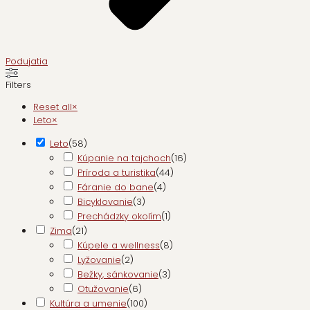
Podujatia
Filters
Reset all
×
Leto
×
Leto
(
58
)
Kúpanie na tajchoch
(
16
)
Príroda a turistika
(
44
)
Fáranie do bane
(
4
)
Bicyklovanie
(
3
)
Prechádzky okolím
(
1
)
Zima
(
21
)
Kúpele a wellness
(
8
)
Lyžovanie
(
2
)
Bežky, sánkovanie
(
3
)
Otužovanie
(
6
)
Kultúra a umenie
(
100
)