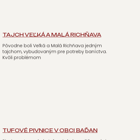
TAJCH VEĽKÁ A MALÁ RICHŇAVA
Pôvodne boli Veľká a Malá Richňava jedným
tajchom, vybudovaným pre potreby baníctva.
Kvôli problémom
TUFOVÉ PIVNICE V OBCI BAĎAN