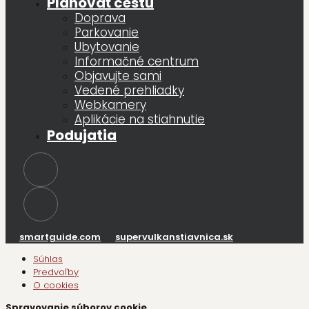
Plánovať cestu
Doprava
Parkovanie
Ubytovanie
Informačné centrum
Objavujte sami
Vedené prehliadky
Webkamery
Aplikácie na stiahnutie
Podujatia
smartguide.com
supervulkanstiavnica.sk
Súhlas
Predvoľby
O cookies
Spravovanie súborov cookie