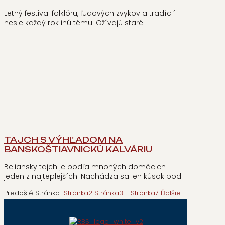
Letný festival folklóru, ľudových zvykov a tradícií
nesie každý rok inú tému. Ožívajú staré
TAJCH S VÝHĽADOM NA
BANSKOŠTIAVNICKÚ KALVÁRIU
Beliansky tajch je podľa mnohých domácich
jeden z najteplejších. Nachádza sa len kúsok pod
Predošlé
Stránka
1
Stránka
2
Stránka
3
…
Stránka
7
Ďalšie