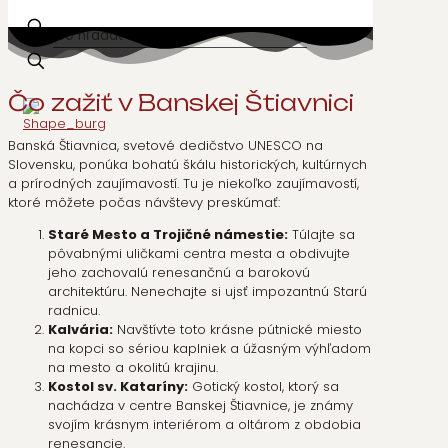
✕
Čo zažiť
v Banskej Štiavnici
Banská Štiavnica, svetové dedičstvo UNESCO na
Slovensku, ponúka bohatú škálu historických, kultúrnych
a prírodných zaujímavostí. Tu je niekoľko zaujímavostí,
ktoré môžete počas návštevy preskúmať:
Staré Mesto a Trojičné námestie:
Túlajte sa
pôvabnými uličkami centra mesta a obdivujte
jeho zachovalú renesančnú a barokovú
architektúru. Nenechajte si ujsť impozantnú Starú
radnicu.
Kalvária:
Navštívte toto krásne pútnické miesto
na kopci so sériou kaplniek a úžasným výhľadom
na mesto a okolitú krajinu.
Kostol sv. Kataríny:
Gotický kostol, ktorý sa
nachádza v centre Banskej Štiavnice, je známy
svojím krásnym interiérom a oltárom z obdobia
renesancie.