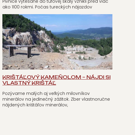
Pivnice vytesané do tufovej skaly vznikli pred viac
ako 1100 rokmi. Počas tureckých nájazdov
KRIŠTÁĽOVÝ KAMEŇOLOM – NÁJDI SI
VLASTNÝ KRIŠTÁĽ
Pozývame malých aj veľkých milovníkov
minerálov na jedinečný zážitok. Zber vlastnoručne
nájdených krištáľov minerálov,