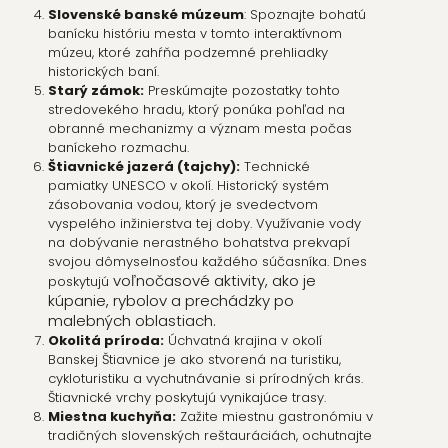
Slovenské banské múzeum
: Spoznajte bohatú
banícku históriu mesta v tomto interaktívnom
múzeu, ktoré zahŕňa podzemné prehliadky
historických baní.
Starý zámok:
Preskúmajte pozostatky tohto
stredovekého hradu, ktorý ponúka pohľad na
obranné mechanizmy a význam mesta počas
baníckeho rozmachu.
Štiavnické jazerá (tajchy):
Technické
pamiatky UNESCO v okolí. Historický systém
zásobovania vodou, ktorý je svedectvom
vyspelého inžinierstva tej doby. Využívanie vody
na dobývanie nerastného bohatstva prekvapí
svojou dômyselnosťou každého súčasníka. Dnes
voľnočasové aktivity, ako je
poskytujú
kúpanie, rybolov a prechádzky po
malebných oblastiach.
Okolitá príroda:
Úchvatná krajina v okolí
Banskej Štiavnice je ako stvorená na turistiku,
cykloturistiku a vychutnávanie si prírodných krás.
Štiavnické vrchy poskytujú vynikajúce trasy.
Miestna kuchyňa:
Zažite miestnu gastronómiu v
tradičných slovenských reštauráciách, ochutnajte