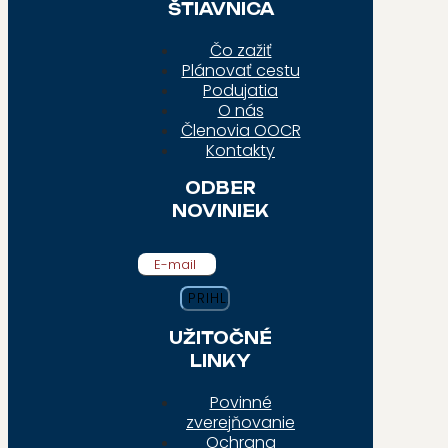
ŠTIAVNICA
Čo zažiť
Plánovať cestu
Podujatia
O nás
Členovia OOCR
Kontakty
ODBER
NOVINIEK
E-mail
UŽITOČNÉ
LINKY
Povinné
zverejňovanie
Ochrana