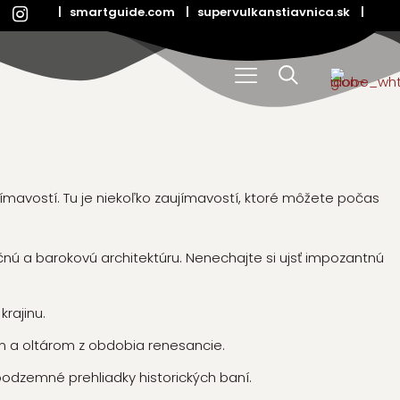
|
smartguide.com
|
supervulkanstiavnica.sk
|
ímavostí. Tu je niekoľko zaujímavostí, ktoré môžete počas
nú a barokovú architektúru. Nenechajte si ujsť impozantnú
rajinu.
om a oltárom z obdobia renesancie.
podzemné prehliadky historických baní.