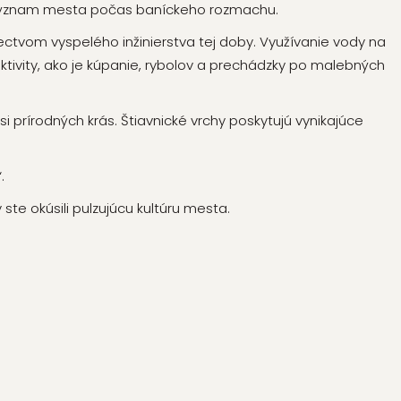
 význam mesta počas baníckeho rozmachu.
ctvom vyspelého inžinierstva tej doby. Využívanie vody na
tivity, ako je kúpanie, rybolov a prechádzky po malebných
 si prírodných krás. Štiavnické vrchy poskytujú vynikajúce
.
ste okúsili pulzujúcu kultúru mesta.