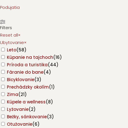
Podujatia
Filters
Reset all
×
Ubytovanie
×
Leto
(
58
)
Kúpanie na tajchoch
(
16
)
Príroda a turistika
(
44
)
Fáranie do bane
(
4
)
Bicyklovanie
(
3
)
Prechádzky okolím
(
1
)
Zima
(
21
)
Kúpele a wellness
(
8
)
Lyžovanie
(
2
)
Bežky, sánkovanie
(
3
)
Otužovanie
(
6
)