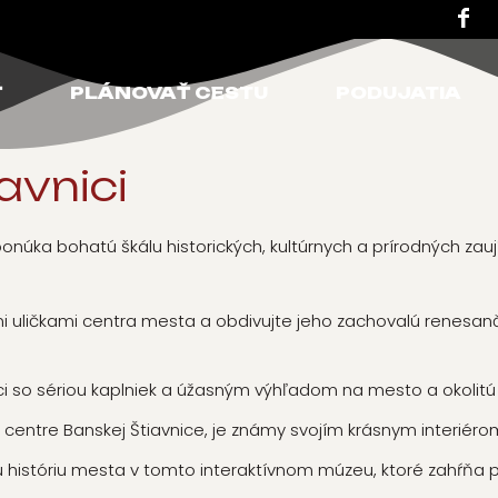
Ť
PLÁNOVAŤ CESTU
PODUJATIA
avnici
núka bohatú škálu historických, kultúrnych a prírodných zauj
 uličkami centra mesta a obdivujte jeho zachovalú renesanč
i so sériou kaplniek a úžasným výhľadom na mesto a okolitú k
v centre Banskej Štiavnice, je známy svojím krásnym interiér
 históriu mesta v tomto interaktívnom múzeu, ktoré zahŕňa 