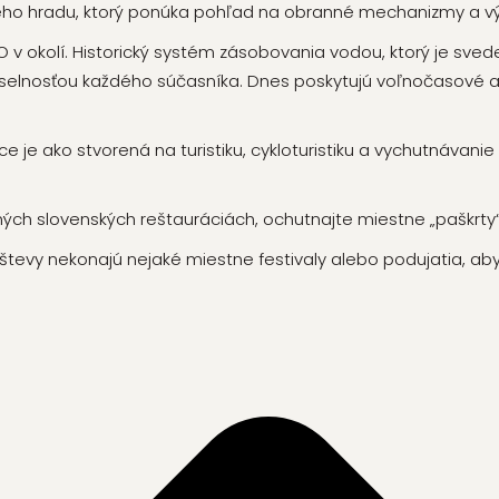
ého hradu, ktorý ponúka pohľad na obranné mechanizmy a
 okolí. Historický systém zásobovania vodou, ktorý je svede
selnosťou každého súčasníka. Dnes poskytujú
voľnočasové ak
ce je ako stvorená na turistiku, cykloturistiku a vychutnávanie
ých slovenských reštauráciách, ochutnajte miestne „paškrty“
števy nekonajú nejaké miestne festivaly alebo podujatia, aby 