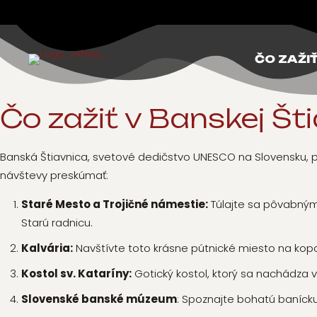
ČO ZAŽI
Čo zažiť
v Banskej Šti
Banská Štiavnica, svetové dedičstvo UNESCO na Slovensku, po
návštevy preskúmať:
Staré Mesto a Trojičné námestie:
Túlajte sa pôvabnými
Starú radnicu.
Kalvária:
Navštívte toto krásne pútnické miesto na kopc
Kostol sv. Kataríny:
Gotický kostol, ktorý sa nachádza 
Slovenské banské múzeum
: Spoznajte bohatú banícku