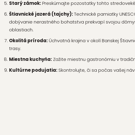
Starý zámok:
Preskúmajte pozostatky tohto stredovek
Štiavnické jazerá (tajchy):
Technické pamiatky UNESCO v
dobývanie nerastného bohatstva prekvapí svojou dômy
oblastiach.
Okolitá príroda:
Úchvatná krajina v okolí Banskej Štiavni
trasy.
Miestna kuchyňa:
Zažite miestnu gastronómiu v tradičn
Kultúrne podujatia:
Skontrolujte, či sa počas vašej náv