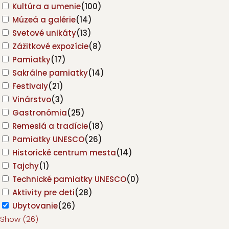
Kultúra a umenie
(
100
)
Múzeá a galérie
(
14
)
Svetové unikáty
(
13
)
Zážitkové expozície
(
8
)
Pamiatky
(
17
)
Sakrálne pamiatky
(
14
)
Festivaly
(
21
)
Vinárstvo
(
3
)
Gastronómia
(
25
)
Remeslá a tradície
(
18
)
Pamiatky UNESCO
(
26
)
Historické centrum mesta
(
14
)
Tajchy
(
1
)
Technické pamiatky UNESCO
(
0
)
Aktivity pre deti
(
28
)
Ubytovanie
(
26
)
Show
(
26
)