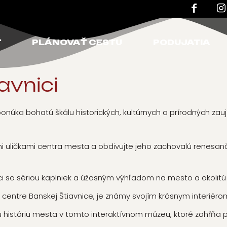
Ť
PLÁNOVAŤ CESTU
PODUJATIA
avnici
núka bohatú škálu historických, kultúrnych a prírodných zauj
 uličkami centra mesta a obdivujte jeho zachovalú renesanč
i so sériou kaplniek a úžasným výhľadom na mesto a okolitú k
v centre Banskej Štiavnice, je známy svojím krásnym interiér
 históriu mesta v tomto interaktívnom múzeu, ktoré zahŕňa 