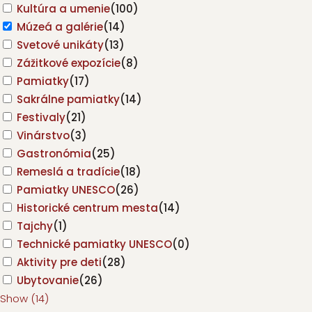
Kultúra a umenie
(
100
)
Múzeá a galérie
(
14
)
Svetové unikáty
(
13
)
Zážitkové expozície
(
8
)
Pamiatky
(
17
)
Sakrálne pamiatky
(
14
)
Festivaly
(
21
)
Vinárstvo
(
3
)
Gastronómia
(
25
)
Remeslá a tradície
(
18
)
Pamiatky UNESCO
(
26
)
Historické centrum mesta
(
14
)
Tajchy
(
1
)
Technické pamiatky UNESCO
(
0
)
Aktivity pre deti
(
28
)
Ubytovanie
(
26
)
Show
(
14
)