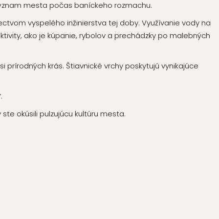
 význam mesta počas baníckeho rozmachu.
ctvom vyspelého inžinierstva tej doby. Využívanie vody na
tivity, ako je kúpanie, rybolov a prechádzky po malebných
 si prírodných krás. Štiavnické vrchy poskytujú vynikajúce
.
ste okúsili pulzujúcu kultúru mesta.