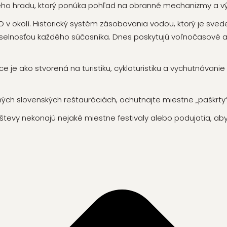
ého hradu, ktorý ponúka pohľad na obranné mechanizmy a
 okolí. Historický systém zásobovania vodou, ktorý je svede
selnosťou každého súčasníka. Dnes poskytujú
voľnočasové ak
ce je ako stvorená na turistiku, cykloturistiku a vychutnávanie
ých slovenských reštauráciách, ochutnajte miestne „paškrty“
števy nekonajú nejaké miestne festivaly alebo podujatia, aby 