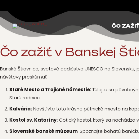
ČO ZAŽI
Čo zažiť
v Banskej Šti
Banská Štiavnica, svetové dedičstvo UNESCO na Slovensku, po
návštevy preskúmať:
Staré Mesto a Trojičné námestie:
Túlajte sa pôvabnými
Starú radnicu.
Kalvária:
Navštívte toto krásne pútnické miesto na kopc
Kostol sv. Kataríny:
Gotický kostol, ktorý sa nachádza 
Slovenské banské múzeum
: Spoznajte bohatú banícku