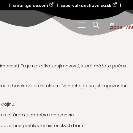
|
smartguide.com
|
supervulkanstiavnica.sk
|
ímavostí. Tu je niekoľko zaujímavostí, ktoré môžete počas
nú a barokovú architektúru. Nenechajte si ujsť impozantnú
rajinu.
om a oltárom z obdobia renesancie.
podzemné prehliadky historických baní.