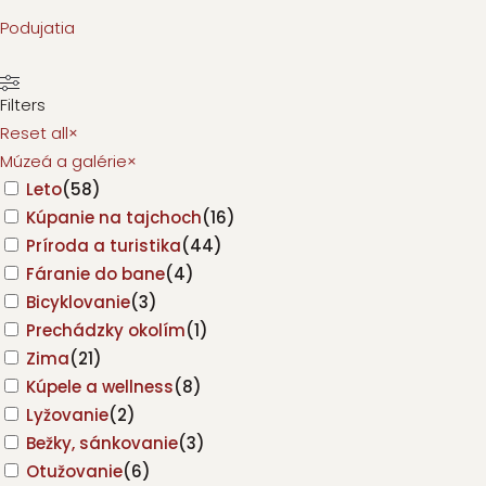
Podujatia
Filters
Reset all
×
Múzeá a galérie
×
Leto
(
58
)
Kúpanie na tajchoch
(
16
)
Príroda a turistika
(
44
)
Fáranie do bane
(
4
)
Bicyklovanie
(
3
)
Prechádzky okolím
(
1
)
Zima
(
21
)
Kúpele a wellness
(
8
)
Lyžovanie
(
2
)
Bežky, sánkovanie
(
3
)
Otužovanie
(
6
)