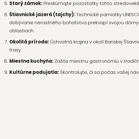
Starý zámok:
Preskúmajte pozostatky tohto stredovek
Štiavnické jazerá (tajchy):
Technické pamiatky UNESCO v
dobývanie nerastného bohatstva prekvapí svojou dômy
oblastiach.
Okolitá príroda:
Úchvatná krajina v okolí Banskej Štiavni
trasy.
Miestna kuchyňa:
Zažite miestnu gastronómiu v tradičn
Kultúrne podujatia:
Skontrolujte, či sa počas vašej náv