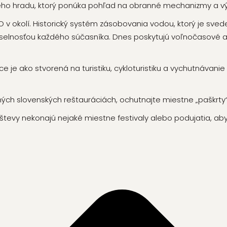
ého hradu, ktorý ponúka pohľad na obranné mechanizmy a
 okolí. Historický systém zásobovania vodou, ktorý je svede
selnosťou každého súčasníka. Dnes poskytujú
voľnočasové ak
ce je ako stvorená na turistiku, cykloturistiku a vychutnávanie
ých slovenských reštauráciách, ochutnajte miestne „paškrty“
števy nekonajú nejaké miestne festivaly alebo podujatia, aby 