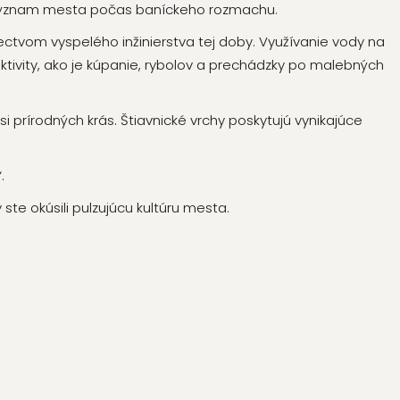
 význam mesta počas baníckeho rozmachu.
ctvom vyspelého inžinierstva tej doby. Využívanie vody na
tivity, ako je kúpanie, rybolov a prechádzky po malebných
 si prírodných krás. Štiavnické vrchy poskytujú vynikajúce
.
ste okúsili pulzujúcu kultúru mesta.