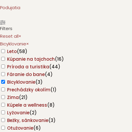
Podujatia
Filters
Reset all
×
Bicyklovanie
×
Leto
(
58
)
Kúpanie na tajchoch
(
16
)
Príroda a turistika
(
44
)
Fáranie do bane
(
4
)
Bicyklovanie
(
3
)
Prechádzky okolím
(
1
)
Zima
(
21
)
Kúpele a wellness
(
8
)
Lyžovanie
(
2
)
Bežky, sánkovanie
(
3
)
Otužovanie
(
6
)