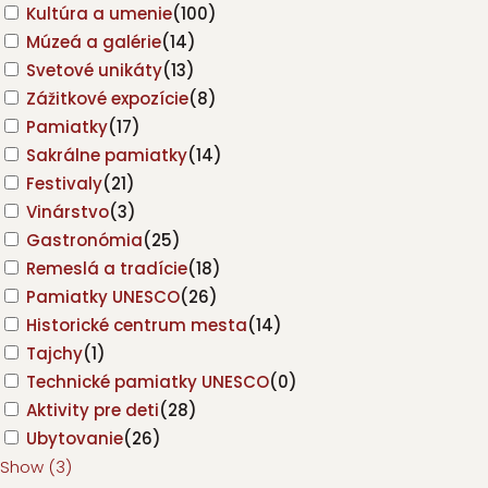
Kultúra a umenie
(
100
)
Múzeá a galérie
(
14
)
Svetové unikáty
(
13
)
Zážitkové expozície
(
8
)
Pamiatky
(
17
)
Sakrálne pamiatky
(
14
)
Festivaly
(
21
)
Vinárstvo
(
3
)
Gastronómia
(
25
)
Remeslá a tradície
(
18
)
Pamiatky UNESCO
(
26
)
Historické centrum mesta
(
14
)
Tajchy
(
1
)
Technické pamiatky UNESCO
(
0
)
Aktivity pre deti
(
28
)
Ubytovanie
(
26
)
Show
(
3
)