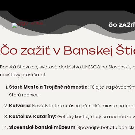
ČO ZAŽI
Čo zažiť
v Banskej Šti
Banská Štiavnica, svetové dedičstvo UNESCO na Slovensku, po
návštevy preskúmať:
Staré Mesto a Trojičné námestie:
Túlajte sa pôvabnými
Starú radnicu.
Kalvária:
Navštívte toto krásne pútnické miesto na kopc
Kostol sv. Kataríny:
Gotický kostol, ktorý sa nachádza 
Slovenské banské múzeum
: Spoznajte bohatú banícku