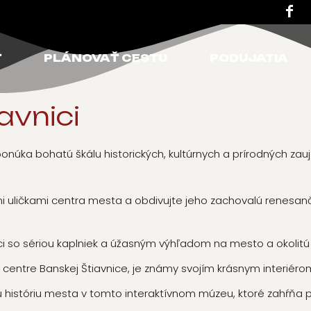
Ť
PLÁNOVAŤ CESTU
PODUJATIA
avnici
núka bohatú škálu historických, kultúrnych a prírodných zauj
 uličkami centra mesta a obdivujte jeho zachovalú renesanč
i so sériou kaplniek a úžasným výhľadom na mesto a okolitú k
v centre Banskej Štiavnice, je známy svojím krásnym interiér
 históriu mesta v tomto interaktívnom múzeu, ktoré zahŕňa 