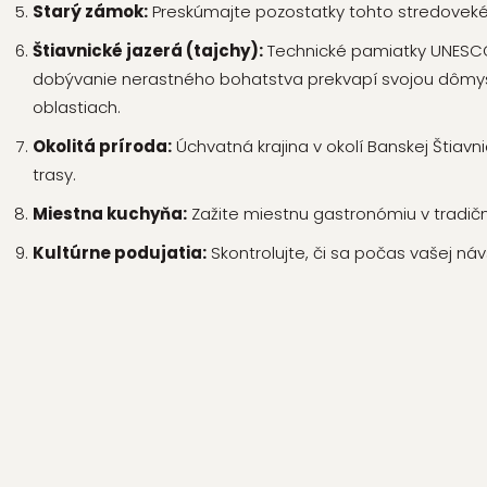
Starý zámok:
Preskúmajte pozostatky tohto stredovek
Štiavnické jazerá (tajchy):
Technické pamiatky UNESCO v
dobývanie nerastného bohatstva prekvapí svojou dômy
oblastiach.
Okolitá príroda:
Úchvatná krajina v okolí Banskej Štiavni
trasy.
Miestna kuchyňa:
Zažite miestnu gastronómiu v tradičn
Kultúrne podujatia:
Skontrolujte, či sa počas vašej náv