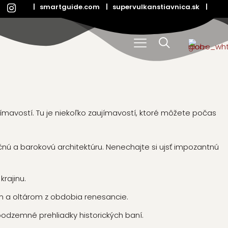
|
smartguide.com
|
supervulkanstiavnica.sk
|
ímavostí. Tu je niekoľko zaujímavostí, ktoré môžete počas
nú a barokovú architektúru. Nenechajte si ujsť impozantnú
rajinu.
om a oltárom z obdobia renesancie.
podzemné prehliadky historických baní.