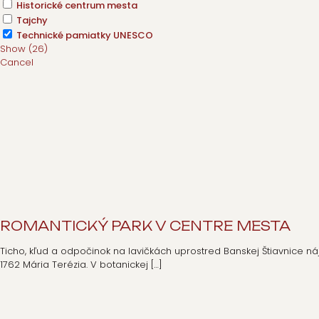
Historické centrum mesta
Tajchy
Technické pamiatky UNESCO
Show
(
26
)
Cancel
ROMANTICKÝ PARK V CENTRE MESTA
Ticho, kľud a odpočinok na lavičkách uprostred Banskej Štiavnice nájd
1762 Mária Terézia. V botanickej
[…]