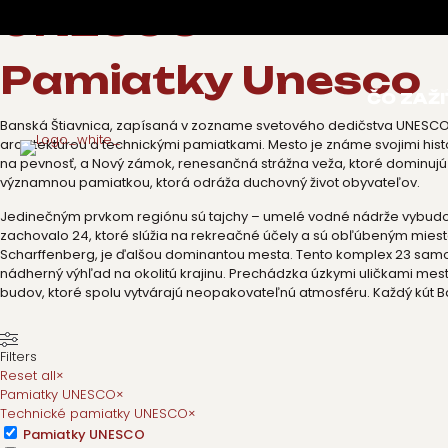
UNESCO
Pamiatky Unesco
ČO ZAŽI
Banská Štiavnica, zapísaná v zozname svetového dedičstva UNESCO, 
architektúrou a technickými pamiatkami. Mesto je známe svojimi his
na pevnosť, a Nový zámok, renesančná strážna veža, ktoré dominujú 
významnou pamiatkou, ktorá odráža duchovný život obyvateľov.
Jedinečným prvkom regiónu sú tajchy – umelé vodné nádrže vybudov
zachovalo 24, ktoré slúžia na rekreačné účely a sú obľúbeným mies
Scharffenberg, je ďalšou dominantou mesta. Tento komplex 23 samos
nádherný výhľad na okolitú krajinu. Prechádzka úzkymi uličkami mes
budov, ktoré spolu vytvárajú neopakovateľnú atmosféru. Každý kút Ba
Filters
Reset all
×
Pamiatky UNESCO
×
Technické pamiatky UNESCO
×
Pamiatky UNESCO