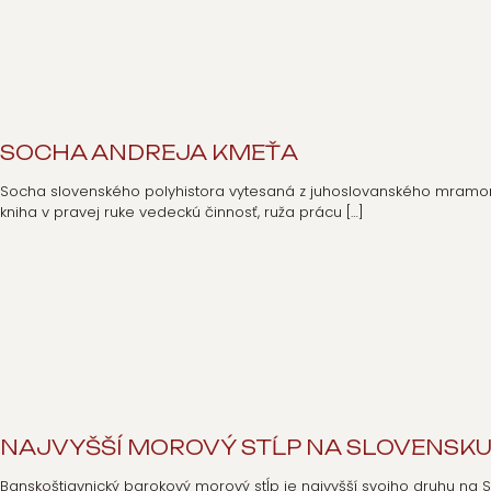
SOCHA ANDREJA KMEŤA
Socha slovenského polyhistora vytesaná z juhoslovanského mramoru
kniha v pravej ruke vedeckú činnosť, ruža prácu
[…]
NAJVYŠŠÍ MOROVÝ STĹP NA SLOVENSK
Banskoštiavnický barokový morový stĺp je najvyšší svojho druhu na 