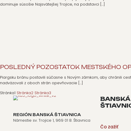
dominuje súsošie Najsvätejšej Trojice, na podstavci
[…]
POSLEDNÝ POZOSTATOK MESTSKÉHO O
Piargsku bránu postavili súčasne s Novým zámkom, aby chránili ce
nadväzovali z oboch strán opevňovacie
[…]
Stránka
1
Stránka
2
Stránka
3
BANSKÁ
ŠTIAVNI
REGIÓN BANSKÁ ŠTIAVNICA
Námestie sv. Trojice 1, 969 01 B. Štiavnica
Čo zažiť