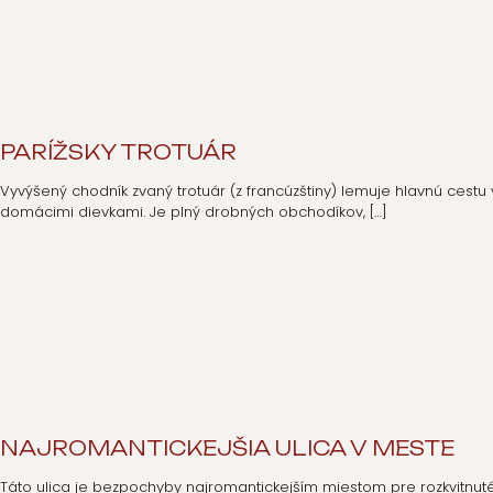
PARÍŽSKY TROTUÁR
Vyvýšený chodník zvaný trotuár (z francúzštiny) lemuje hlavnú ces
domácimi dievkami. Je plný drobných obchodíkov,
[…]
NAJROMANTICKEJŠIA ULICA V MESTE
Táto ulica je bezpochyby najromantickejším miestom pre rozkvitnu