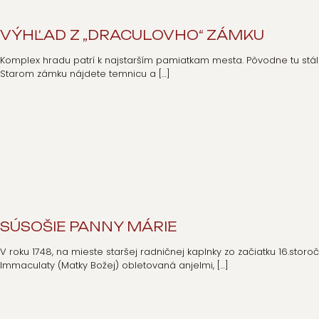
VÝHĽAD Z „DRACULOVHO“ ZÁMKU
Komplex hradu patrí k najstarším pamiatkam mesta. Pôvodne tu stál
Starom zámku nájdete temnicu a
[…]
SÚSOŠIE PANNY MÁRIE
V roku 1748, na mieste staršej radničnej kaplnky zo začiatku 16.storo
Immaculaty (Matky Božej) obletovaná anjelmi,
[…]