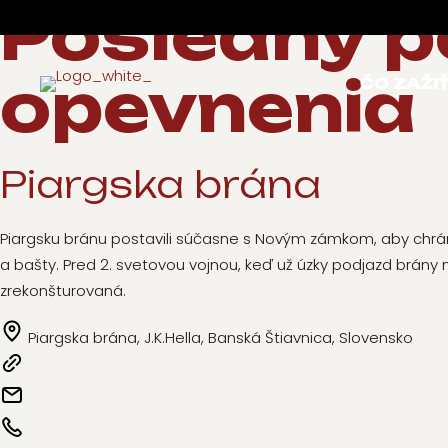
Posledný 
opevnenia
ČO ZAŽI
Piargska brána
Piargsku bránu postavili súčasne s Novým zámkom, aby chrá
a bašty. Pred 2. svetovou vojnou, keď už úzky podjazd brány 
zrekonšturovaná.
Piargska brána, J.K.Hella, Banská Štiavnica, Slovensko