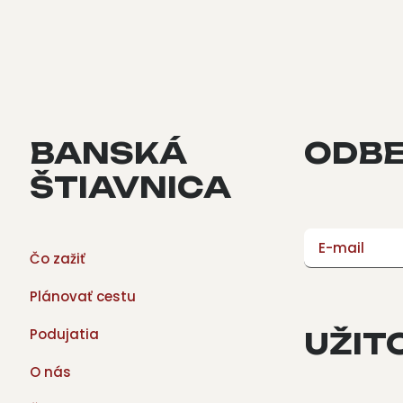
BANSKÁ
ODBE
ŠTIAVNICA
E-mail
Čo zažiť
Plánovať cestu
Podujatia
UŽIT
O nás