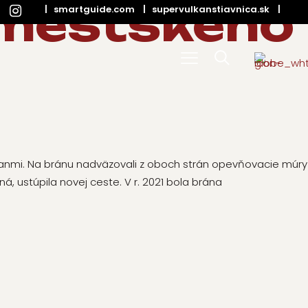
 mestského
|
smartguide.com
|
supervulkanstiavnica.sk
|
manmi. Na bránu nadväzovali z oboch strán opevňovacie múry
, ustúpila novej ceste. V r. 2021 bola brána