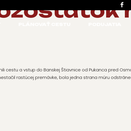
pozostatok
Ť
PLÁNOVAŤ CESTU
PODUJATIA
nili cestu a vstup do Banskej Štiavnice od Pukanca pred Os
nestačil rastúcej premávke, bola jedna strana múru odstránená