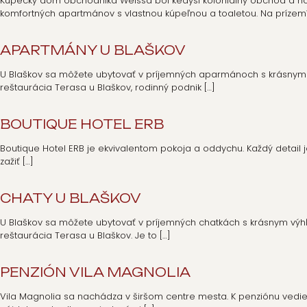
Kupecký dom obchodníka Weissa bol kedysi koloniálny obchod a ho
komfortných apartmánov s vlastnou kúpeľnou a toaletou. Na prízem
APARTMÁNY U BLAŠKOV
U Blaškov sa môžete ubytovať v príjemných aparmánoch s krásnym
reštaurácia Terasa u Blaškov, rodinný podnik
[…]
BOUTIQUE HOTEL ERB
Boutique Hotel ERB je ekvivalentom pokoja a oddychu. Každý detail j
zažiť
[…]
CHATY U BLAŠKOV
U Blaškov sa môžete ubytovať v príjemných chatkách s krásnym vý
reštaurácia Terasa u Blaškov. Je to
[…]
PENZIÓN VILA MAGNOLIA
Vila Magnolia sa nachádza v širšom centre mesta. K penziónu ved