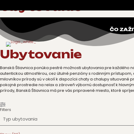
Ubytovanie
ČO ZAŽI
Ubytovanie
Banská Štiavnica ponúka pestré možnosti ubytovania pre každého náv
autentickou atmosférou, cez útulné penzióny s rodinným prístupom, 
milovníkov prírody sú v okolí k dispozícii chaty a chalupy situované p
pokojné prostredie na relax a zároveň výbornú dostupnosť k hlavným
prírody, Banská Štiavnica má pre vás pripravené miesto, ktoré spríj
Filters