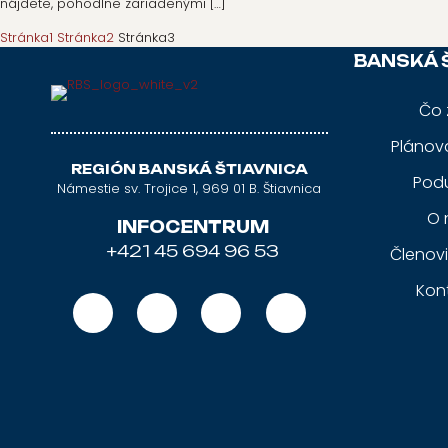
nájdete, pohodlne zariadenými
[…]
Stránka
1
Stránka
2
Stránka
3
BANSKÁ 
Čo 
Plánov
REGIÓN BANSKÁ ŠTIAVNICA
Podu
Námestie sv. Trojice 1, 969 01 B. Štiavnica
O 
INFOCENTRUM
+421 45 694 96 53
Členov
Kon