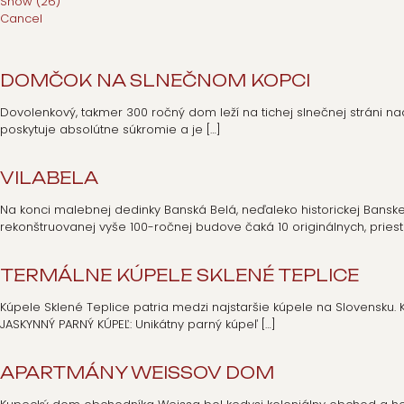
Show
(
26
)
Cancel
DOMČOK NA SLNEČNOM KOPCI
Dovolenkový, takmer 300 ročný dom leží na tichej slnečnej stráni 
poskytuje absolútne súkromie a je
[…]
VILABELA
Na konci malebnej dedinky Banská Belá, neďaleko historickej Banskej
rekonštruovanej vyše 100-ročnej budove čaká 10 originálnych, pries
TERMÁLNE KÚPELE SKLENÉ TEPLICE
Kúpele Sklené Teplice patria medzi najstaršie kúpele na Slovensku. K
JASKYNNÝ PARNÝ KÚPEĽ: Unikátny parný kúpeľ
[…]
APARTMÁNY WEISSOV DOM