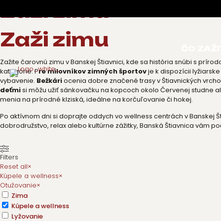
Zaži zimu
Zaži zimu
ČO ZAŽI
Zažite čarovnú zimu v Banskej Štiavnici, kde sa história snúbi s príro
kategórie. P
re milovníkov zimných športov
je k dispozícii lyžiar
vybavenie.
Bežkári
ocenia dobre značené trasy v Štiavnických vrcho
deťmi
si môžu užiť sánkovačku na kopcoch okolo Červenej studne ale
menia na prírodné klziská, ideálne na korčuľovanie či hokej.
Po aktívnom dni si doprajte oddych vo wellness centrách v Banskej Š
dobrodružstvo, relax alebo kultúrne zážitky, Banská Štiavnica vám p
Filters
Reset all
×
Kúpele a wellness
×
Otužovanie
×
Zima
Kúpele a wellness
Lyžovanie