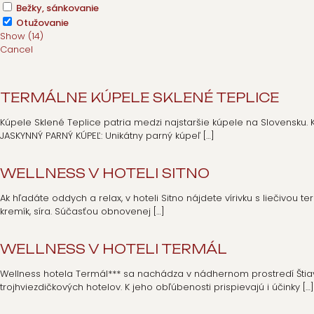
Bežky, sánkovanie
Otužovanie
Show
(
14
)
Cancel
TERMÁLNE KÚPELE SKLENÉ TEPLICE
Kúpele Sklené Teplice patria medzi najstaršie kúpele na Slovensku. K
JASKYNNÝ PARNÝ KÚPEĽ: Unikátny parný kúpeľ
[…]
WELLNESS V HOTELI SITNO
Ak hľadáte oddych a relax, v hoteli Sitno nájdete vírivku s liečivou
kremík, síra. Súčasťou obnovenej
[…]
WELLNESS V HOTELI TERMÁL
Wellness hotela Termál*** sa nachádza v nádhernom prostredí Štiavn
trojhviezdičkových hotelov. K jeho obľúbenosti prispievajú i účinky
[…]