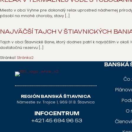
Miesto v obci Vyhne pre dokonalý relax uprostred nádhernej príro
pôsobí na mnohé choroby, stavy
[…]
NAJVÄČŠÍ TAJCH V ŠTIAVNICKÝCH BANI
Tajch v obci Štiavnické Bane, ktorý dodnes patrí k najväčším v okolí.
dostatočnú rezervu
[…]
Stránka
1
Stránka
2
BANSKÁ 
Čo 
Plánov
REGIÓN BANSKÁ ŠTIAVNICA
Podu
Námestie sv. Trojice 1, 969 01 B. Štiavnica
O 
INFOCENTRUM
+421 45 694 96 53
Členov