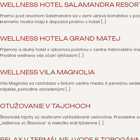
WELLNESS HOTEL SALAMANDRA RESOR
Priamo pod resortom Salamandra sa v zemi ukrýva bohatstvo v podobe
kremeňa. Hostia majú k dispozícii priamo v hoteli
[…]
WELLNESS HOTELA GRAND MATEJ
Príjemný a útulný hotel s výbornou polohou v centre historického me
Privátne wellness vás očarí výhľadom
[…]
WELLNESS VILA MAGNOLIA
Vila Magnolia sa nachádza v širšom centre mesta. K penziónu ved
nájdete, pohodlne zariadenými
[…]
OTUŽOVANIE V TAJCHOCH
Štiavnické tajchy sú otužilcami vyhľadávané celoročne. Pravidelne s
„Jašterice zo Štiavnice“ a niekoľko krát týždenne
[…]
RELAX V TERMÁLNEJ VODE S TOBOGÁNM