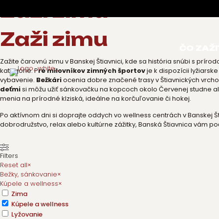
Zaži zimu
Zaži zimu
ČO ZAŽI
Zažite čarovnú zimu v Banskej Štiavnici, kde sa história snúbi s príro
kategórie. P
re milovníkov zimných športov
je k dispozícii lyžiar
vybavenie.
Bežkári
ocenia dobre značené trasy v Štiavnických vrcho
deťmi
si môžu užiť sánkovačku na kopcoch okolo Červenej studne ale
menia na prírodné klziská, ideálne na korčuľovanie či hokej.
Po aktívnom dni si doprajte oddych vo wellness centrách v Banskej Š
dobrodružstvo, relax alebo kultúrne zážitky, Banská Štiavnica vám p
Filters
Reset all
×
Bežky, sánkovanie
×
Kúpele a wellness
×
Zima
Kúpele a wellness
Lyžovanie