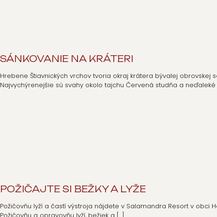
SÁNKOVANIE NA KRÁTERI
Hrebene Štiavnických vrchov tvoria okraj krátera bývalej obrovskej
Najvychýrenejšie sú svahy okolo tajchu Červená studňa a neďaleké 
POŽIČAJTE SI BEŽKY A LYŽE
Požičovňu lyží a častí výstroja nájdete v Salamandra Resort v obci 
Požičovňu a opravovňu lyží, bežiek a
[…]