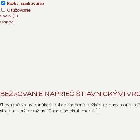
Bežky, sánkovanie
Otužovanie
Show
(
11
)
Cancel
BEŽKOVANIE NAPRIEČ ŠTIAVNICKÝMI VR
Štiavnické vrchy ponúkajú dobre značené bežkárske trasy s orienta
strojom udržiavaný asi 10 km dlhý okruh medzi
[…]