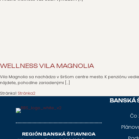
WELLNESS VILA MAGNOLIA
Vila Magnolia sa nachádza v širšom centre mesta. K penziónu ved
nájdete, pohodlne zariadenými
[…]
Stránka
1
Stránka
2
BANSKÁ 
Čo 
Plánov
REGIÓN BANSKÁ ŠTIAVNICA
Podu