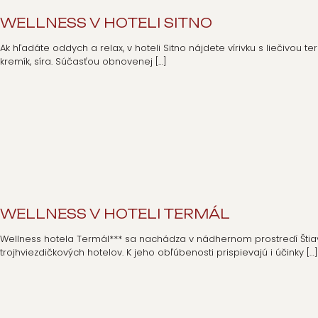
WELLNESS V HOTELI SITNO
Ak hľadáte oddych a relax, v hoteli Sitno nájdete vírivku s liečivou
kremík, síra. Súčasťou obnovenej
[…]
WELLNESS V HOTELI TERMÁL
Wellness hotela Termál*** sa nachádza v nádhernom prostredí Štiavn
trojhviezdičkových hotelov. K jeho obľúbenosti prispievajú i účinky
[…]