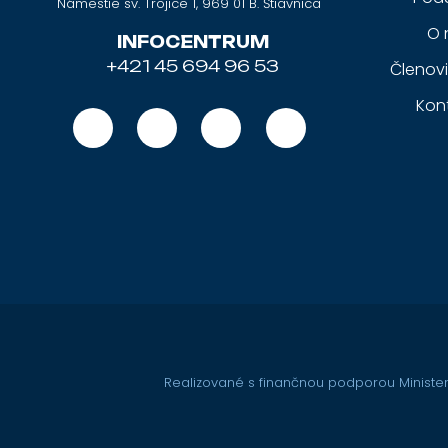
Námestie sv. Trojice 1, 969 01 B. Štiavnica
O 
INFOCENTRUM
+421 45 694 96 53
Členov
Kon
Realizované s finančnou podporou Minister