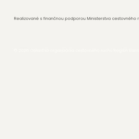
Realizované s finančnou podporou Ministerstva cestovného ru
© 2026 Oblastná organizácia cestovného ruchu Región Bansk