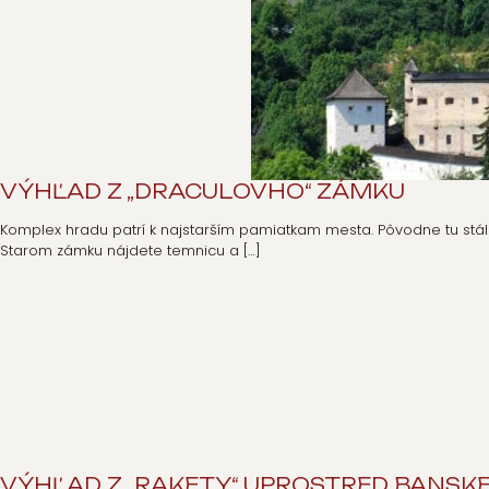
VÝHĽAD Z „DRACULOVHO“ ZÁMKU
Komplex hradu patrí k najstarším pamiatkam mesta. Pôvodne tu stál
Starom zámku nájdete temnicu a
[…]
VÝHĽAD Z „RAKETY“ UPROSTRED BANSKE