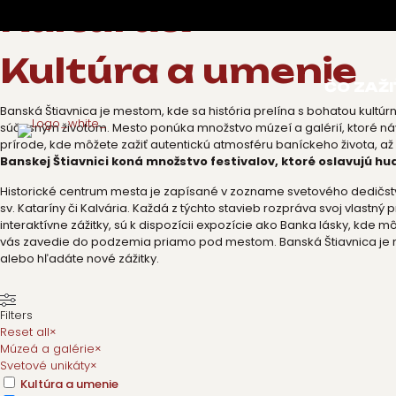
Kultúra&
Kultúra a umenie
ČO ZAŽI
Banská Štiavnica je mestom, kde sa história prelína s bohatou kultú
súčasným životom. Mesto ponúka množstvo múzeí a galérií, ktoré ná
prírode, kde môžete zažiť autentickú atmosféru baníckeho života, 
Banskej Štiavnici koná množstvo festivalov, ktoré oslavujú hudb
Historické centrum mesta je zapísané v zozname svetového dedičst
sv. Kataríny či Kalvária. Každá z týchto stavieb rozpráva svoj vlastný
interaktívne zážitky, sú k dispozícii expozície ako Banka lásky, kde 
vás zavedie do podzemia priamo pod mestom. Banská Štiavnica je mie
alebo hľadáte nové zážitky.
Filters
Reset all
×
Múzeá a galérie
×
Svetové unikáty
×
Kultúra a umenie