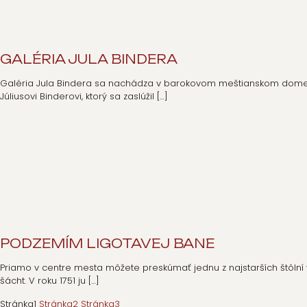
GALÉRIA JULA BINDERA
Galéria Jula Bindera sa nachádza v barokovom meštianskom dome z
Júliusovi Binderovi, ktorý sa zaslúžil
[…]
PODZEMÍM LIGOTAVEJ BANE
Priamo v centre mesta môžete preskúmať jednu z najstarších štôlní v
šácht. V roku 1751 ju
[…]
Stránka
1
Stránka
2
Stránka
3