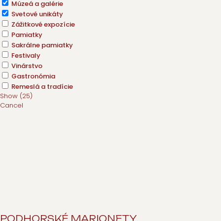
Múzeá a galérie
Svetové unikáty
Zážitkové expozície
Pamiatky
Sakrálne pamiatky
Festivaly
Vinárstvo
Gastronómia
Remeslá a tradície
Show
(
25
)
Cancel
PODHORSKÉ MARIONETY