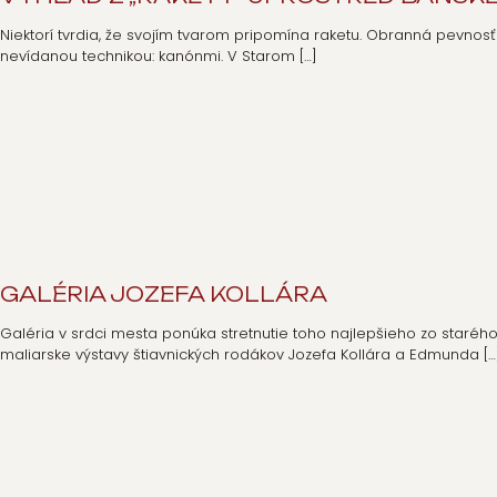
Niektorí tvrdia, že svojím tvarom pripomína raketu. Obranná pevnosť
nevídanou technikou: kanónmi. V Starom
[…]
GALÉRIA JOZEFA KOLLÁRA
Galéria v srdci mesta ponúka stretnutie toho najlepšieho zo staré
maliarske výstavy štiavnických rodákov Jozefa Kollára a Edmunda
[…