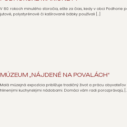
V 80. rokoch minulého storočia, ešte za čias, kedy v obci Podhorie 
jutové, polystyrénové či kašírované bábky používali
[…]
MÚZEUM „NÁJDENÉ NA POVALÁCH“
Malá múzejná expozícia priblížuje tradičný život a prácu obyvateľ
hlinenými kuchynskými nádobami. Domáci vám radi porozprávajú,
[