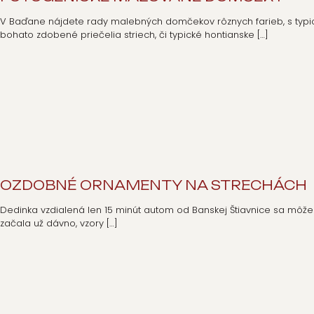
V Baďane nájdete rady malebných domčekov rôznych farieb, s typický
bohato zdobené priečelia striech, či typické hontianske
[…]
OZDOBNÉ ORNAMENTY NA STRECHÁCH
Dedinka vzdialená len 15 minút autom od Banskej Štiavnice sa môže
začala už dávno, vzory
[…]