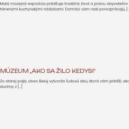
Malá múzejná expozícia priblížuje tradičný život a prácu obyvateľ
hlinenými kuchynskými nádobami. Domáci vám radi porozprávajú,
[
MÚZEUM „AKO SA ŽILO KEDYSI“
Zo starej pajty obec Beluj vytvorila ľudovú izbu, ktorá vám priblíži, 
duchny z
[…]