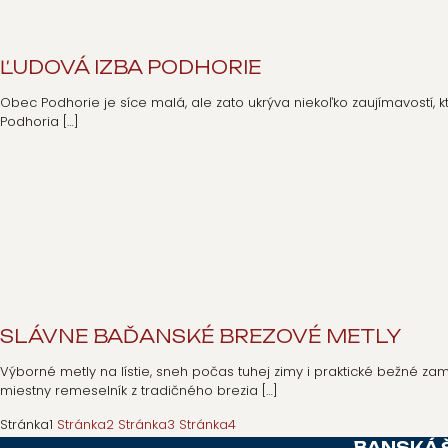
ĽUDOVÁ IZBA PODHORIE
Obec Podhorie je síce malá, ale zato ukrýva niekoľko zaujímavostí, kto
Podhoria
[…]
SLÁVNE BAĎANSKÉ BREZOVÉ METLY
Výborné metly na lístie, sneh počas tuhej zimy i praktické bežné 
miestny remeselník z tradičného brezia
[…]
Stránka
1
Stránka
2
Stránka
3
Stránka
4