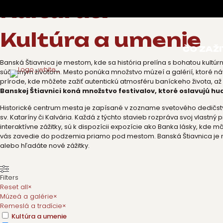
Kultúra&
Kultúra a umenie
ČO ZAŽI
Banská Štiavnica je mestom, kde sa história prelína s bohatou kultú
súčasným životom. Mesto ponúka množstvo múzeí a galérií, ktoré ná
prírode, kde môžete zažiť autentickú atmosféru baníckeho života, 
Banskej Štiavnici koná množstvo festivalov, ktoré oslavujú hudb
Historické centrum mesta je zapísané v zozname svetového dedičst
sv. Kataríny či Kalvária. Každá z týchto stavieb rozpráva svoj vlastný
interaktívne zážitky, sú k dispozícii expozície ako Banka lásky, kde 
vás zavedie do podzemia priamo pod mestom. Banská Štiavnica je mie
alebo hľadáte nové zážitky.
Filters
Reset all
×
Múzeá a galérie
×
Remeslá a tradície
×
Kultúra a umenie