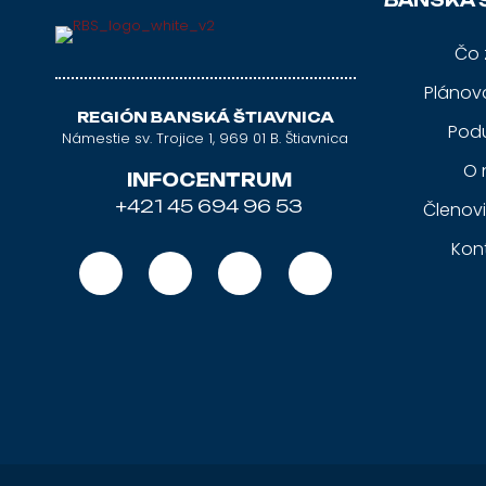
BANSKÁ 
Čo 
Plánov
REGIÓN BANSKÁ ŠTIAVNICA
Podu
Námestie sv. Trojice 1, 969 01 B. Štiavnica
O 
INFOCENTRUM
+421 45 694 96 53
Členov
Kon