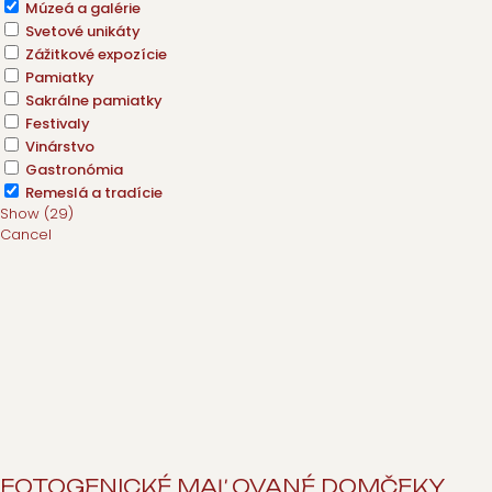
Múzeá a galérie
Svetové unikáty
Zážitkové expozície
Pamiatky
Sakrálne pamiatky
Festivaly
Vinárstvo
Gastronómia
Remeslá a tradície
Show
(
29
)
Cancel
FOTOGENICKÉ MAĽOVANÉ DOMČEKY