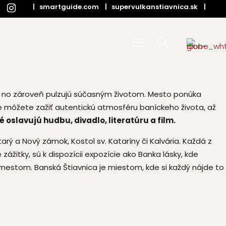
|
smartguide.com
|
supervulkanstiavnica.sk
|
ou, no zároveň pulzujú súčasným životom. Mesto ponúka
de môžete zažiť autentickú atmosféru baníckeho života, až
é oslavujú hudbu, divadlo, literatúru a film.
a Nový zámok, Kostol sv. Kataríny či Kalvária. Každá z
zážitky, sú k dispozícii expozície ako Banka lásky, kde
estom. Banská Štiavnica je miestom, kde si každý nájde to