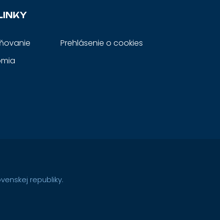
LINKY
jňovanie
Prehlásenie o cookies
omia
enskej republiky.