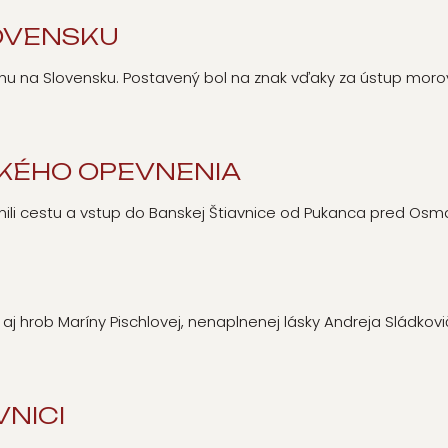
OVENSKU
uhu na Slovensku. Postavený bol na znak vďaky za ústup morov
KÉHO OPEVNENIA
nili cestu a vstup do Banskej Štiavnice od Pukanca pred Os
 aj hrob Maríny Pischlovej, nenaplnenej lásky Andreja Sládkovi
VNICI