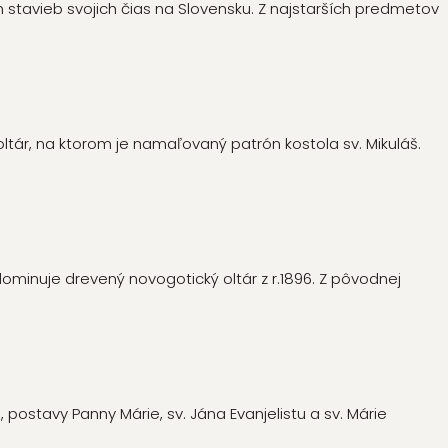
ch stavieb svojich čias na Slovensku. Z najstarších predmetov
oltár, na ktorom je namaľovaný patrón kostola sv. Mikuláš.
ominuje drevený novogotický oltár z r.1896. Z pôvodnej
ostavy Panny Márie, sv. Jána Evanjelistu a sv. Márie