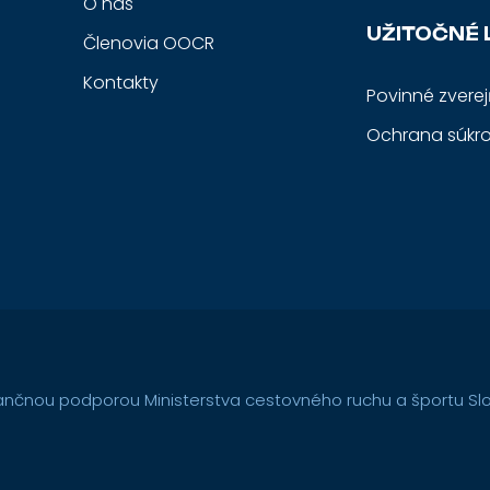
O nás
UŽITOČNÉ 
Členovia OOCR
Kontakty
Povinné zvere
Ochrana súkr
nančnou podporou Ministerstva cestovného ruchu a športu Slov