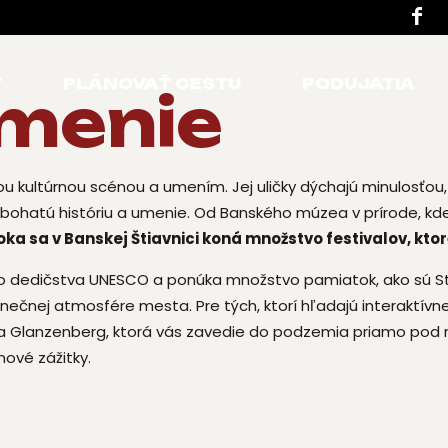
Ť
PLÁNOVAŤ CESTU
PODUJATIA
umenie
tou kultúrnou scénou a umením. Jej uličky dýchajú minulosť
ho bohatú históriu a umenie. Od Banského múzea v prírode, k
oka sa v Banskej Štiavnici koná množstvo festivalov, ktor
dedičstva UNESCO a ponúka množstvo pamiatok, ako sú Starý 
inečnej atmosfére mesta. Pre tých, ktorí hľadajú interaktívne 
ňa Glanzenberg, ktorá vás zavedie do podzemia priamo pod m
nové zážitky.