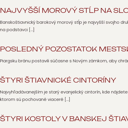
NAJVYŠŠÍ MOROVÝ STĹP NA SL
Banskoštiavnický barokový morový stĺp je najvyšší svojho dr
na podstavci
[…]
POSLEDNÝ POZOSTATOK MESTS
Piargsku bránu postavili súčasne s Novým zámkom, aby chrá
ŠTYRI ŠTIAVNICKÉ CINTORÍNY
Najvyhľadávanejším je starý evanjelický cintorín, kde nájdete
ktorom sú pochované viaceré
[…]
ŠTYRI KOSTOLY V BANSKEJ ŠTIA