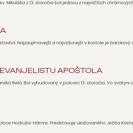
 sv. Mikuláša z 13. storočia bol jednou z najväčších chrámový
ŠA
stavba. Najzaujímavejší a najvzácnejší v kostole je barokový 
 EVANJELISTU APOŠTOLA
á Belá. Bol vybudovaný v polovici 13. storočia. Vo svätyni d
bce Hodruša-Hámre. Predstavuje ukrižovaného Ježiša Krista, p