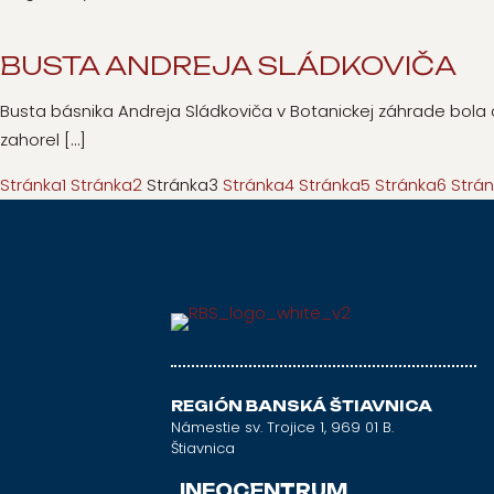
BUSTA ANDREJA SLÁDKOVIČA
Busta básnika Andreja Sládkoviča v Botanickej záhrade bola 
zahorel
[…]
Stránka
1
Stránka
2
Stránka
3
Stránka
4
Stránka
5
Stránka
6
Strá
REGIÓN BANSKÁ ŠTIAVNICA
Námestie sv. Trojice 1, 969 01 B.
Štiavnica
INFOCENTRUM