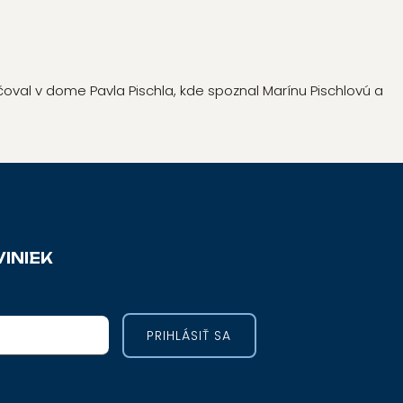
oval v dome Pavla Pischla, kde spoznal Marínu Pischlovú a
INIEK