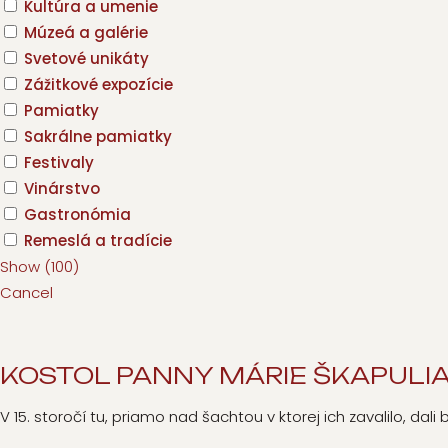
Kultúra a umenie
Múzeá a galérie
Svetové unikáty
Zážitkové expozície
Pamiatky
Sakrálne pamiatky
Festivaly
Vinárstvo
Gastronómia
Remeslá a tradície
Show
(
100
)
Cancel
KOSTOL PANNY MÁRIE ŠKAPULI
V 15. storočí tu, priamo nad šachtou v ktorej ich zavalilo, dal