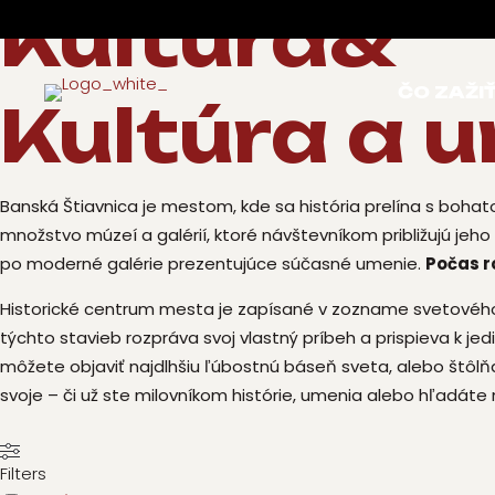
Kultúra&
ČO ZAŽI
Kultúra a 
Banská Štiavnica je mestom, kde sa história prelína s boha
množstvo múzeí a galérií, ktoré návštevníkom približujú je
po moderné galérie prezentujúce súčasné umenie.
Počas r
Historické centrum mesta je zapísané v zozname svetového 
týchto stavieb rozpráva svoj vlastný príbeh a prispieva k jed
môžete objaviť najdlhšiu ľúbostnú báseň sveta, alebo štôl
svoje – či už ste milovníkom histórie, umenia alebo hľadáte 
Filters