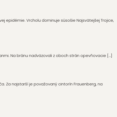
ej epidémie. Vrcholu dominuje súsošie Najsvätejšej Trojice,
manmi. Na bránu nadväzovali z oboch strán opevňovacie
[…]
ča. Za najstarší je považovaný cintorín Frauenberg, na