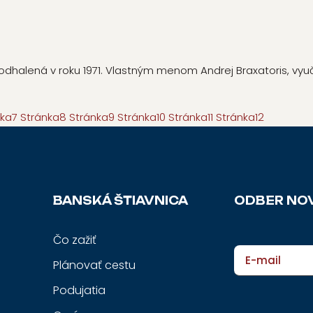
odhalená v roku 1971. Vlastným menom Andrej Braxatoris, vyuč
nka
7
Stránka
8
Stránka
9
Stránka
10
Stránka
11
Stránka
12
BANSKÁ ŠTIAVNICA
ODBER NOV
Čo zažiť
E-mail
Plánovať cestu
Podujatia