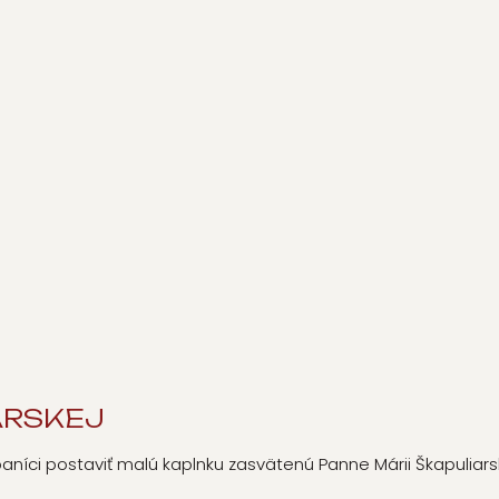
ARSKEJ
i baníci postaviť malú kaplnku zasvätenú Panne Márii Škapuliars