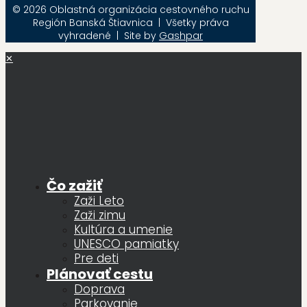
© 2026 Oblastná organizácia cestovného ruchu
Región Banská Štiavnica | Všetky práva
vyhradené | Site by
Gashpar
✕
Čo zažiť
Zaži Leto
Zaži zimu
Kultúra a umenie
UNESCO pamiatky
Pre deti
Plánovať cestu
Doprava
Parkovanie