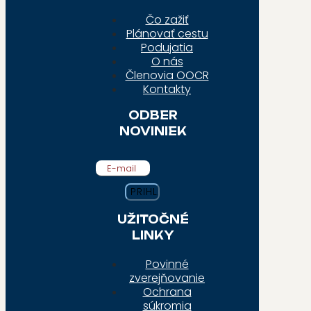
Čo zažiť
Plánovať cestu
Podujatia
O nás
Členovia OOCR
Kontakty
ODBER
NOVINIEK
E-mail
UŽITOČNÉ
LINKY
Povinné
zverejňovanie
Ochrana
súkromia