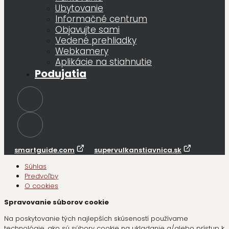
Ubytovanie
Informačné centrum
Objavujte sami
Vedené prehliadky
Webkamery
Aplikácie na stiahnutie
Podujatia
smartguide.com
supervulkanstiavnica.sk
Súhlas
Predvoľby
O cookies
Spravovanie súborov cookie
Na poskytovanie tých najlepších skúseností používame
technológie, ako sú súbory cookie na ukladanie a/alebo prístup k