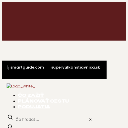
|
smartguide.com
|
supervulkanstiavnica.sk
|
ČO ZAŽIŤ
PLÁNOVAŤ CESTU
PODUJATIA
✕