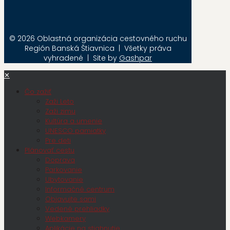
© 2026 Oblastná organizácia cestovného ruchu
Región Banská Štiavnica | Všetky práva
vyhradené | Site by
Gashpar
✕
Čo zažiť
Zaži Leto
Zaži zimu
Kultúra a umenie
UNESCO pamiatky
Pre deti
Plánovať cestu
Doprava
Parkovanie
Ubytovanie
Informačné centrum
Objavujte sami
Vedené prehliadky
Webkamery
Aplikácie na stiahnutie