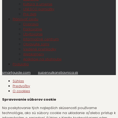
Kultúra a umenie
UNESCO pamiatky
Pre deti
Plánovať cestu
Doprava
Parkovanie
Ubytovanie
Informačné centrum
Objavujte sami
Vedené prehliadky
Webkamery
Aplikácie na stiahnutie
Podujatia
smartguide.com
supervulkanstiavnica.sk
Súhlas
Predvoľby
O cookies
Spravovanie súborov cookie
Na poskytovanie tých najlepších skúseností používame
technológie, ako sú súbory cookie na ukladanie a/alebo prístup k
informáciám o zariadení. Súhlas s týmito technológiami nám