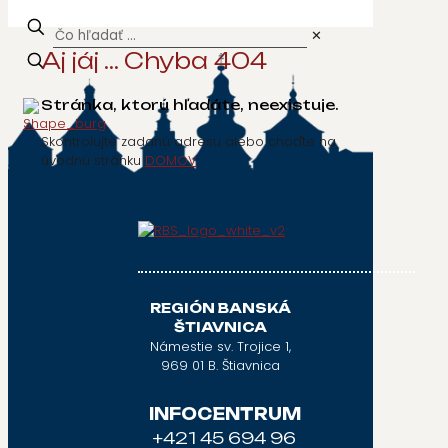
✕
Aj jáj ... Chyba 404
Stránka, ktorú hľadáte, neexistuje.
Skontrolujte zadanú adresu alebo choďte na
úvodnú stránku
DOMOV
REGIÓN BANSKÁ
ŠTIAVNICA
Námestie sv. Trojice 1,
969 01 B. Štiavnica
INFOCENTRUM
+421 45 694 96