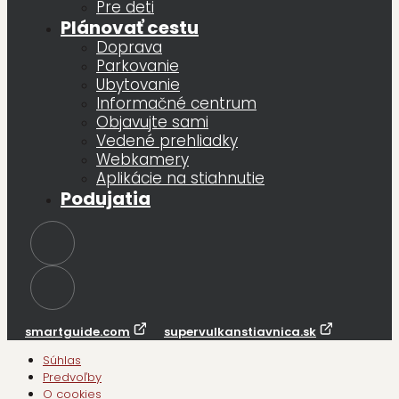
Pre deti
Plánovať cestu
Doprava
Parkovanie
Ubytovanie
Informačné centrum
Objavujte sami
Vedené prehliadky
Webkamery
Aplikácie na stiahnutie
Podujatia
smartguide.com
supervulkanstiavnica.sk
Súhlas
Predvoľby
O cookies