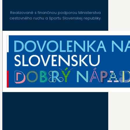
Realizované s finančnou podporou Ministerstva
cestovného ruchu a športu Slovenskej republiky.