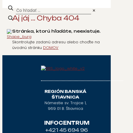
✕
Aj jáj ... Chyba 404
Stránka, ktorú hľadáte, neexistuje.
Skontrolujte zadanú adresu alebo choďte na
úvodnú stránku
DOMOV
REGIÓN BANSKÁ
ŠTIAVNICA
Námestie sv. Trojice 1,
969 01 B. Štiavnica
INFOCENTRUM
+421 45 694 96