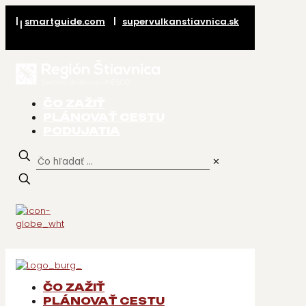
|
smartguide.com
|
supervulkanstiavnica.sk
|
ČO ZAŽIŤ
PLÁNOVAŤ CESTU
PODUJATIA
✕
ČO ZAŽIŤ
PLÁNOVAŤ CESTU