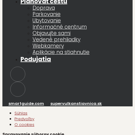
Plánovať cestu
Doprava
Parkovanie
Ubytovanie
Informačné centrum
Objavujte sami
Vedené prehliadky
Webkamery
Aplikácie na stiahnutie
Podujatia
smartguide.com
supervulkanstiavnica.sk
Súhlas
Predvoľby
O cookies
Spravovanie súborov cookie