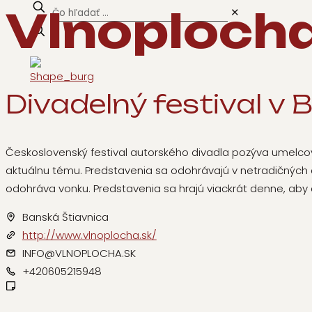
Vlnoploch
✕
Divadelný festival v 
Československý festival autorského divadla pozýva umelcov 
aktuálnu tému. Predstavenia sa odohrávajú v netradičných d
odohráva vonku. Predstavenia sa hrajú viackrát denne, aby d
Banská Štiavnica
http://www.vlnoplocha.sk/
INFO@VLNOPLOCHA.SK
+420605215948