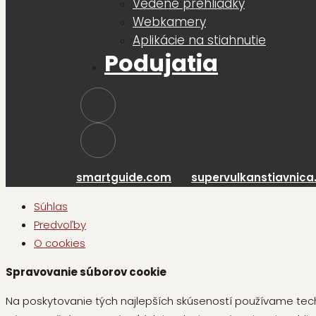
Vedené prehliadky
Webkamery
Aplikácie na stiahnutie
Podujatia
smartguide.com
supervulkanstiavnica
Súhlas
Predvoľby
O cookies
Spravovanie súborov cookie
Na poskytovanie tých najlepších skúseností používame tech