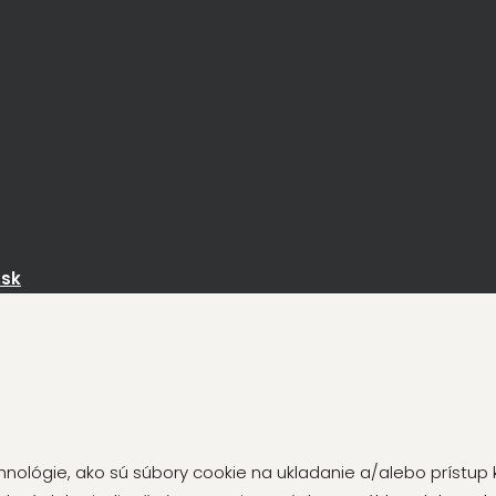
.sk
nológie, ako sú súbory cookie na ukladanie a/alebo prístup 