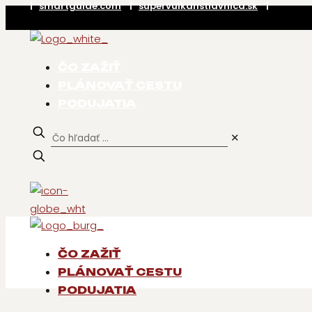
|
smartguide.com
|
supervulkanstiavnica.sk
|
ČO ZAŽIŤ
PLÁNOVAŤ CESTU
PODUJATIA
✕
ČO ZAŽIŤ
PLÁNOVAŤ CESTU
PODUJATIA