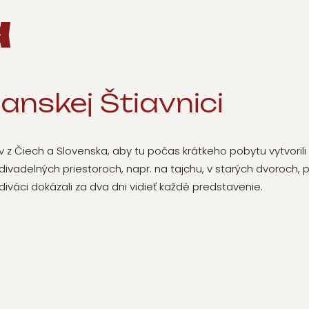
a
Banskej Štiavnici
z Čiech a Slovenska, aby tu počas krátkeho pobytu vytvorili
ivadelných priestoroch, napr. na tajchu, v starých dvoroch,
iváci dokázali za dva dni vidieť každé predstavenie.