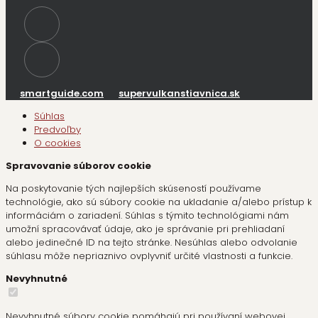
smartguide.com
supervulkanstiavnica.sk
Súhlas
Predvoľby
O cookies
Spravovanie súborov cookie
Na poskytovanie tých najlepších skúseností používame
technológie, ako sú súbory cookie na ukladanie a/alebo prístup k
informáciám o zariadení. Súhlas s týmito technológiami nám
umožní spracovávať údaje, ako je správanie pri prehliadaní
alebo jedinečné ID na tejto stránke. Nesúhlas alebo odvolanie
súhlasu môže nepriaznivo ovplyvniť určité vlastnosti a funkcie.
Nevyhnutné
Nevyhnutné súbory cookie pomáhajú pri používaní webovej