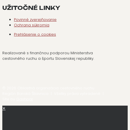
UŽITOČNÉ LINKY
Povinné zverejňovanie
Ochrana súkromia
Prehlásenie o cookies
Realizované s finančnou podporou Ministerstva
cestovného ruchu a športu Slovenskej republiky.
© 2026 Oblastná organizácia cestovného ruchu
Región Banská Štiavnica | Všetky práva vyhradené |
Site by
Gashpar
✕