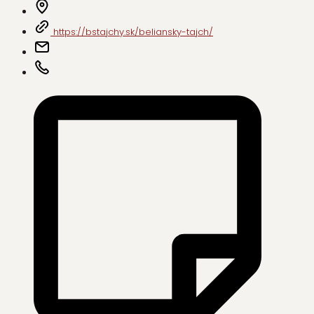
https://bstajchy.sk/beliansky-tajch/