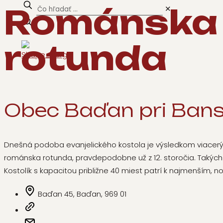
Románska 
✕
rotunda
Obec Baďan pri Bansk
Dnešná podoba evanjelického kostola je výsledkom viacerých
románska rotunda, pravdepodobne už z 12. storočia. Takých je
Kostolík s kapacitou približne 40 miest patrí k najmenším, 
Baďan 45, Baďan, 969 01