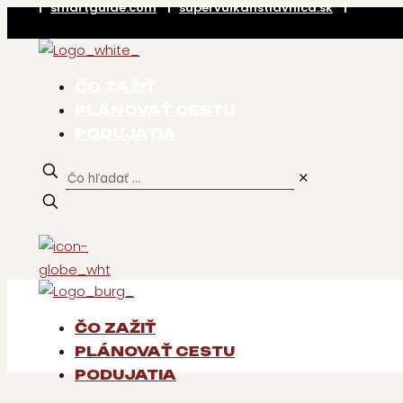
|
smartguide.com
|
supervulkanstiavnica.sk
|
ČO ZAŽIŤ
PLÁNOVAŤ CESTU
PODUJATIA
✕
ČO ZAŽIŤ
PLÁNOVAŤ CESTU
PODUJATIA