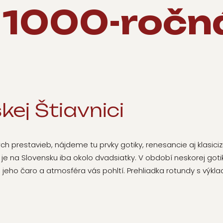
1000-ročn
ej Štiavnici
 prestavieb, nájdeme tu prvky gotiky, renesancie aj klasici
 na Slovensku iba okolo dvadsiatky. V období neskorej gotiky 
no jeho čaro a atmosféra vás pohltí. Prehliadka rotundy s výk