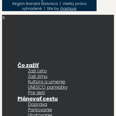
Región Banská Štiavnica | Všetky práva
vyhradené | Site by
Gashpar
✕
Čo zažiť
Zaži Leto
Zaži zimu
Kultúra a umenie
UNESCO pamiatky
Pre deti
Plánovať cestu
Doprava
Parkovanie
Ubytovanie