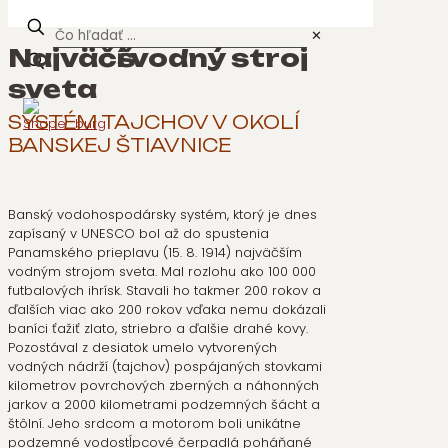
✕
Najväčší vodný stroj
sveta
SYSTÉM TAJCHOV V OKOLÍ
BANSKEJ ŠTIAVNICE
Banský vodohospodársky systém, ktorý je dnes
zapísaný v UNESCO bol až do spustenia
Panamského prieplavu (15. 8. 1914) najväčším
vodným strojom sveta. Mal rozlohu ako 100 000
futbalových ihrísk. Stavali ho takmer 200 rokov a
ďalších viac ako 200 rokov vďaka nemu dokázali
baníci ťažiť zlato, striebro a ďalšie drahé kovy.
Pozostával z desiatok umelo vytvorených
vodných nádrží (tajchov) pospájaných stovkami
kilometrov povrchových zberných a náhonných
jarkov a 2000 kilometrami podzemných šácht a
štôlní. Jeho srdcom a motorom boli unikátne
podzemné vodostĺpcové čerpadlá poháňané