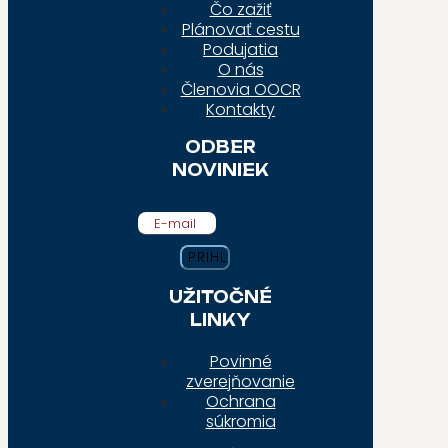
Čo zažiť
Plánovať cestu
Podujatia
O nás
Členovia OOCR
Kontakty
ODBER
NOVINIEK
E-mail
UŽITOČNÉ
LINKY
Povinné
zverejňovanie
Ochrana
súkromia