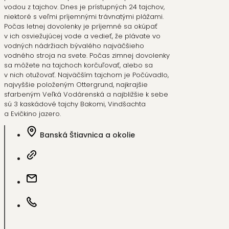
vodou z tajchov. Dnes je prístupných 24 tajchov,
niektoré s veľmi príjemnými trávnatými plážami.
Počas letnej dovolenky je príjemné sa okúpať
v ich osviežujúcej vode a vedieť, že plávate vo
vodných nádržiach bývalého najväčšieho
vodného stroja na svete. Počas zimnej dovolenky
sa môžete na tajchoch korčuľovať, alebo sa
v nich otužovať. Najväčším tajchom je Počúvadlo,
najvyššie položeným Ottergrund, najkrajšie
sfarbeným Veľká Vodárenská a najbližšie k sebe
sú 3 kaskádové tajchy Bakomi, Vindšachta
a Evičkino jazero.
Banská Štiavnica a okolie