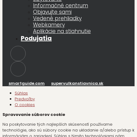
Informačné centrum
Objavujte sami
Vedené prehliadky
Webkamery
Aplikácie na stiahnutie
Podujatia
smartguide.com
supervulkanstiavnica.sk
Súhlas
Predvoľby
O cookies
Spravovanie súborov cookie
Na poskytovanie tých najlepších skúseností používame
technológie, ako sú súbory cookie na ukladanie a/alebo prístup k
informáciám o zariadení. Súhlas s týmito technológiami nám