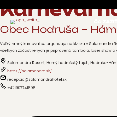
Karneval n
ČO ZAŽI
Obec Hodruša – Hám
Veľký zimný karneval sa organizuje na klzisku v Salamandra
všetkých zúčastnených je pripravená tombola, laser show a 
Salamandra Resort, Horný hodrušský tajch, Hodruša-Há
https://salamandra.sk/
recepcia@salamandrahotel.sk
+421907741898