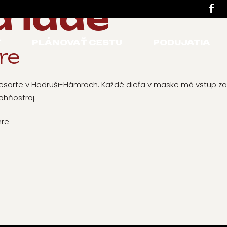
a ľade
Ť
PLÁNOVAŤ CESTU
PODUJATIA
re
 Resorte v Hodruši-Hámroch. Každé dieťa v maske má vstup za
ohňostroj.
mre