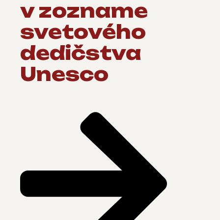
v zozname
svetového
dedičstva
Unesco