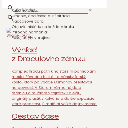
✕
Kultúrna oáza:
Umenie, dedičstvo a inšpirácia
Nadčasové čaro:
Objavte históriu na každom kroku
Prírodná harmónia:
Pokoj ukrytý v krajine
Výhľad
z Draculovho zámku
Komplex hradu patrí k najstarším pamiatkam
mesta. Pôvodne tu stál románsky farský
kostol, ktorý po vpáde Osmanov prestavali
na pevnosť. V Starom zámku nájdete
temnicu a mučiareň, fajkársku dielňu,
originály plastík z Kalvárie a ďalšie expozície,
ktoré predstavujú malé aj veľké dejiny mesta.
Cesta
v čase