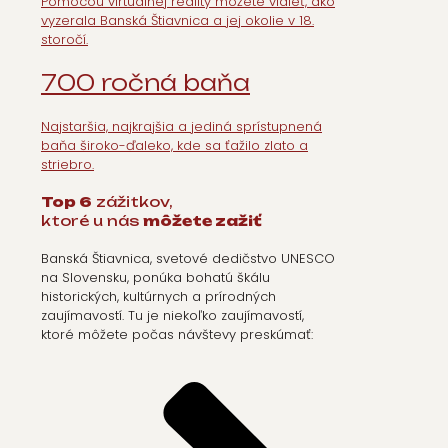
Pomocou virtuálnej reality môžete vidieť, ako
vyzerala Banská Štiavnica a jej okolie v 18.
storočí.
700 ročná
baňa
Najstaršia, najkrajšia a jediná sprístupnená
baňa široko-ďaleko, kde sa ťažilo zlato a
striebro.
Top 6
zážitkov,
ktoré u nás
môžete zažiť
Banská Štiavnica, svetové dedičstvo UNESCO
na Slovensku, ponúka bohatú škálu
historických, kultúrnych a prírodných
zaujímavostí. Tu je niekoľko zaujímavostí,
ktoré môžete počas návštevy preskúmať: