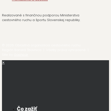
Realizované s finančnou podporou Ministerstva
cestovného ruchu a športu Slovenskej republiky.
© 2026 Oblastná organizácia cestovného ruchu
Región Banská Štiavnica | Všetky práva vyhradené |
Site by
Gashpar
✕
Čo zažiť