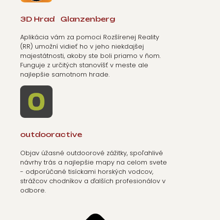
3D Hrad Glanzenberg
Aplikácia vám za pomoci Rozšírenej Reality
(RR) umožní vidieť ho v jeho niekdajšej
majestátnosti, akoby ste boli priamo v ňom.
Funguje z určitých stanovíšť v meste ale
najlepšie samotnom hrade.
outdooractive
Objav úžasné outdoorové zážitky, spoľahlivé
návrhy trás a najlepšie mapy na celom svete
- odporúčané tisíckami horských vodcov,
strážcov chodníkov a ďalších profesionálov v
odbore.