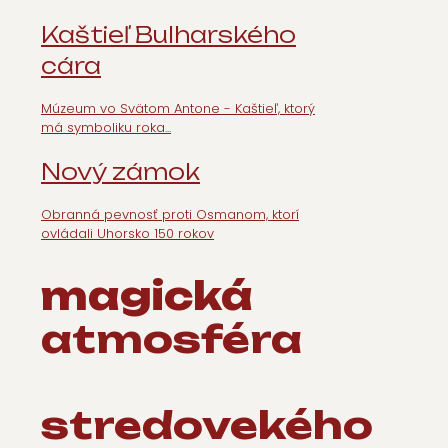
Kaštieľ
Bulharského
cára
Múzeum vo Svätom Antone - Kaštieľ, ktorý
má symboliku roka...
Nový
zámok
Obranná pevnosť proti Osmanom, ktorí
ovládali Uhorsko 150 rokov
magická
atmosféra
stredovekého