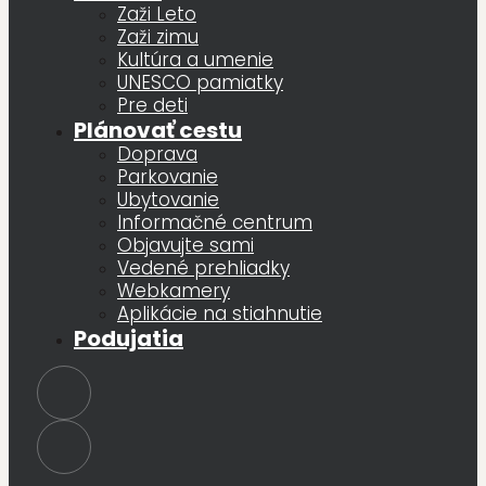
Zaži Leto
Zaži zimu
Kultúra a umenie
UNESCO pamiatky
Pre deti
Plánovať cestu
Doprava
Parkovanie
Ubytovanie
Informačné centrum
Objavujte sami
Vedené prehliadky
Webkamery
Aplikácie na stiahnutie
Podujatia