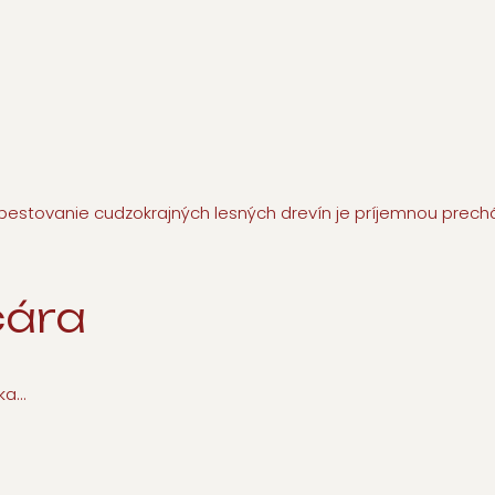
pestovanie cudzokrajných lesných drevín je príjemnou prech
cára
a...