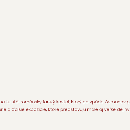
e tu stál románsky farský kostol, ktorý po vpáde Osmanov p
várie a ďalšie expozície, ktoré predstavujú malé aj veľké dejin