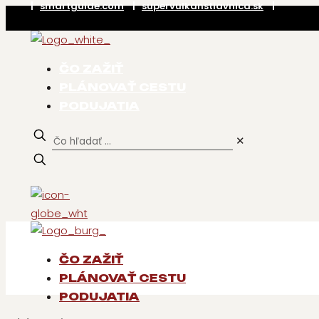
|
smartguide.com
|
supervulkanstiavnica.sk
|
ČO ZAŽIŤ
PLÁNOVAŤ CESTU
PODUJATIA
✕
ČO ZAŽIŤ
PLÁNOVAŤ CESTU
PODUJATIA