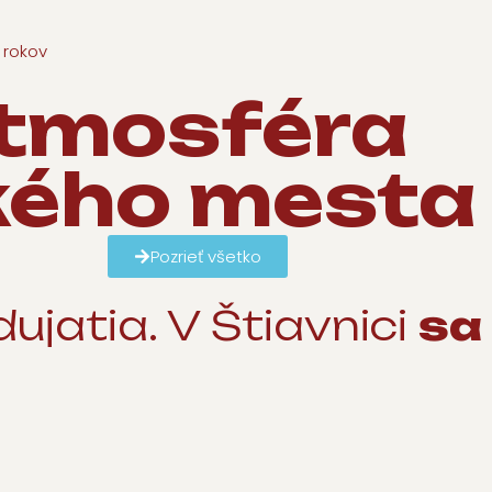
 rokov
tmosféra
ého mesta
Pozrieť všetko
ujatia. V Štiavnici
sa