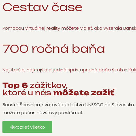
Cesta
v čase
Pomocou virtuálnej reality môžete vidieť, ako vyzerala Banská 
700 ročná
baňa
Najstaršia, najkrajšia a jediná sprístupnená baňa široko-ďalek
Top 6
zážitkov,
ktoré u nás
môžete zažiť
Banská Štiavnica, svetové dedičstvo UNESCO na Slovensku, po
môžete počas návštevy preskúmať:
Pozrieť všetko