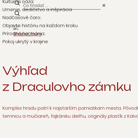
Kultúrna oáza:
✕
Umenie, dedičstvo a inšpirácia
Nadčasové čaro:
Objavte históriu na každom kroku
Prírodná harmónia:
Pokoj ukrytý v krajine
Výhľad
z Draculovho zámku
Komplex hradu patrí k najstarším pamiatkam mesta. Pôvodn
temnicu a mučiareň, fajkársku dielňu, originály plastík z Kal